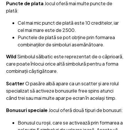
Puncte de plata
Jocul oferă mai multe puncte de
plată:
Cel mai mic punct de plată este 10 creditelor, iar
cel mai mare este de 2500.
Punctele de plată se pot obține prin formarea
combinațiilor de simboluri asemănătoare.
Wild
Simbolul sălbatic este reprezentat de o căprioară,
care poate înlocui orice altă simbolură pentru a forma
combinații câștigătoare.
Scatter
O pasăre albă apare ca un scatter și are rolul
specializat să activeze bonusurile free spins atunci
când trei sau mai multe apar pe ecran în același timp.
Bonusuri speciale
Jocul oferă două tipuri de bonusuri:
Bonusul cu roșii, care se activează prin formarea a
cel puțin 5 simboluri de valoare joasă. Acesta vă