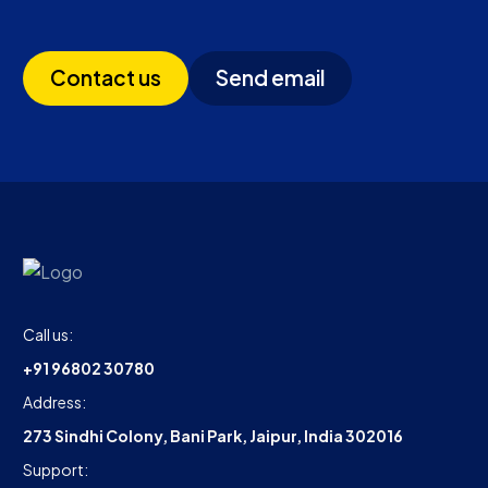
Contact us
Send email
Call us:
+91 96802 30780
Address:
273 Sindhi Colony, Bani Park, Jaipur, India 302016
Support: