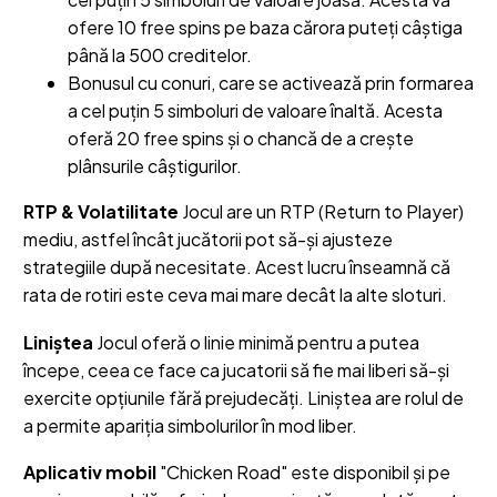
ofere 10 free spins pe baza cărora puteți câștiga
până la 500 creditelor.
Bonusul cu conuri, care se activează prin formarea
a cel puțin 5 simboluri de valoare înaltă. Acesta
oferă 20 free spins și o chancă de a crește
plânsurile câștigurilor.
RTP & Volatilitate
Jocul are un RTP (Return to Player)
mediu, astfel încât jucătorii pot să-și ajusteze
strategiile după necesitate. Acest lucru înseamnă că
rata de rotiri este ceva mai mare decât la alte sloturi.
Liniștea
Jocul oferă o linie minimă pentru a putea
începe, ceea ce face ca jucatorii să fie mai liberi să-și
exercite opțiunile fără prejudecăți. Liniștea are rolul de
a permite apariția simbolurilor în mod liber.
Aplicativ mobil
"Chicken Road" este disponibil și pe