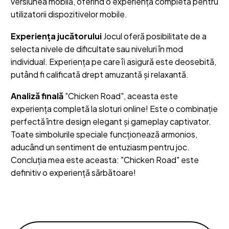
versiunea mobilă, oferind o experiență completă pentru
utilizatorii dispozitivelor mobile.
Experiența jucătorului
Jocul oferă posibilitate de a
selecta nivele de dificultate sau niveluri în mod
individual. Experiența pe care îi asigură este deosebită,
putând fi calificată drept amuzantă și relaxantă.
Analiză finală
"Chicken Road", aceasta este
experiența completă la sloturi online! Este o combinație
perfectă între design elegant și gameplay captivator.
Toate simbolurile speciale funcționează armonios,
aducând un sentiment de entuziasm pentru joc.
Concluția mea este aceasta: "Chicken Road" este
definitiv o experiență sărbătoare!