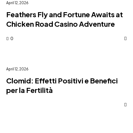
April 12, 2026
Feathers Fly and Fortune Awaits at
Chicken Road Casino Adventure
0
April 12, 2026
Clomid: Effetti Positivi e Benefici
per la Fertilità