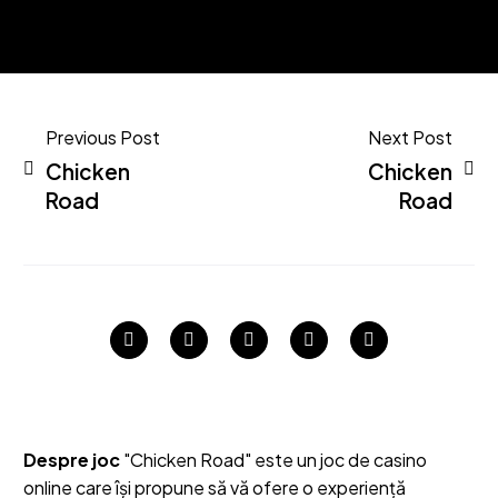
Previous Post
Next Post
Chicken
Chicken
Road
Road
Despre joc
"Chicken Road" este un joc de casino
online care își propune să vă ofere o experiență