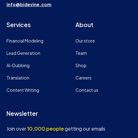
info@bidevine.com
Services
About
Financial Modeling
Our store
Lead Generation
Team
AI-Dubbing
Shop
Translation
Careers
Content Writing
Contact us
Newsletter
Join over
10,000 people
getting our emails