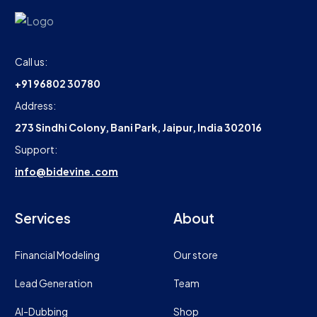
Call us:
+91 96802 30780
Address:
273 Sindhi Colony, Bani Park, Jaipur, India 302016
Support:
info@bidevine.com
Services
About
Financial Modeling
Our store
Lead Generation
Team
AI-Dubbing
Shop