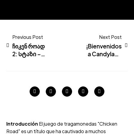
Previous Post
Next Post
ჩიკენ როად
¡Bienvenidos
2: Სტაზი –
a Candyland
ჭორბაშვილი.
Casino,
donde el
juego es
dulce y
emocionante!
Introducción
El juego de tragamonedas "Chicken
Road" es un título que ha cautivado a muchos