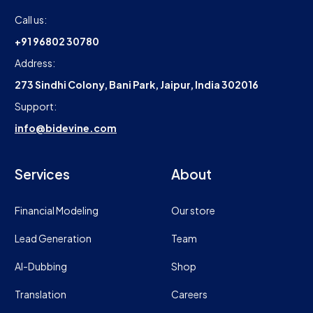
Call us:
+91 96802 30780
Address:
273 Sindhi Colony, Bani Park, Jaipur, India 302016
Support:
info@bidevine.com
Services
About
Financial Modeling
Our store
Lead Generation
Team
AI-Dubbing
Shop
Translation
Careers