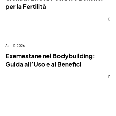
per la Fertilità
April 12, 2026
Exemestane nel Bodybuilding:
Guida all’Uso e ai Benefici