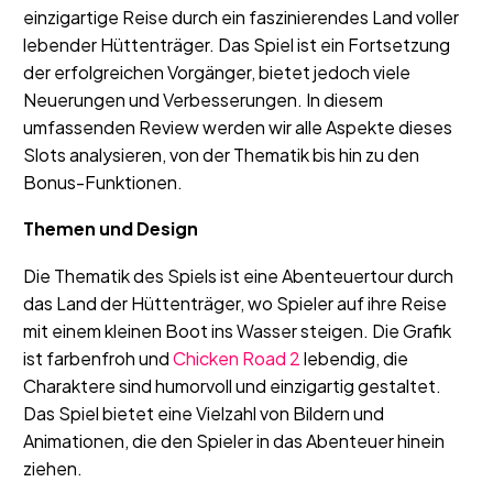
einzigartige Reise durch ein faszinierendes Land voller
lebender Hüttenträger. Das Spiel ist ein Fortsetzung
der erfolgreichen Vorgänger, bietet jedoch viele
Neuerungen und Verbesserungen. In diesem
umfassenden Review werden wir alle Aspekte dieses
Slots analysieren, von der Thematik bis hin zu den
Bonus-Funktionen.
Themen und Design
Die Thematik des Spiels ist eine Abenteuertour durch
das Land der Hüttenträger, wo Spieler auf ihre Reise
mit einem kleinen Boot ins Wasser steigen. Die Grafik
ist farbenfroh und
Chicken Road 2
lebendig, die
Charaktere sind humorvoll und einzigartig gestaltet.
Das Spiel bietet eine Vielzahl von Bildern und
Animationen, die den Spieler in das Abenteuer hinein
ziehen.