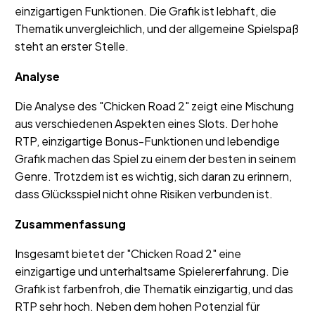
einzigartigen Funktionen. Die Grafik ist lebhaft, die
Thematik unvergleichlich, und der allgemeine Spielspaß
steht an erster Stelle.
Analyse
Die Analyse des "Chicken Road 2" zeigt eine Mischung
aus verschiedenen Aspekten eines Slots. Der hohe
RTP, einzigartige Bonus-Funktionen und lebendige
Grafik machen das Spiel zu einem der besten in seinem
Genre. Trotzdem ist es wichtig, sich daran zu erinnern,
dass Glücksspiel nicht ohne Risiken verbunden ist.
Zusammenfassung
Insgesamt bietet der "Chicken Road 2" eine
einzigartige und unterhaltsame Spielererfahrung. Die
Grafik ist farbenfroh, die Thematik einzigartig, und das
RTP sehr hoch. Neben dem hohen Potenzial für