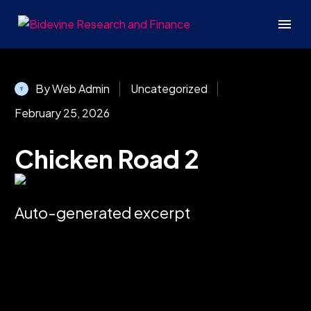
By Web Admin
Uncategorized
February 25, 2026
Chicken Road 2
Auto-generated excerpt