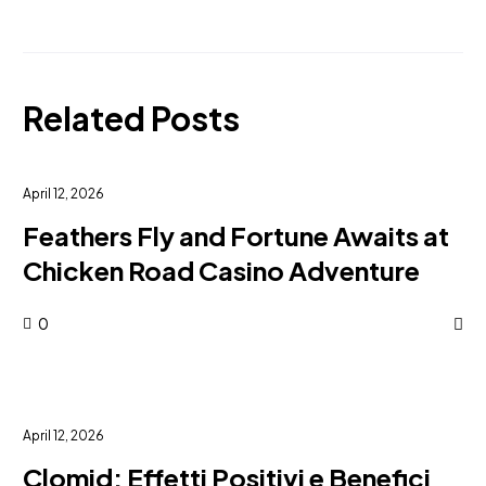
Related Posts
April 12, 2026
Feathers Fly and Fortune Awaits at
Chicken Road Casino Adventure
0
April 12, 2026
Clomid: Effetti Positivi e Benefici