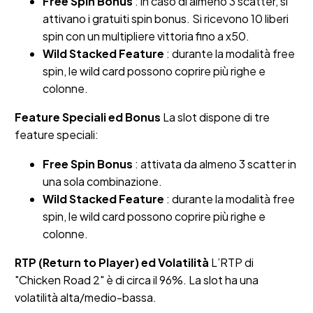
Free Spin Bonus
: in caso di almeno 3 scatter, si
attivano i gratuiti spin bonus. Si ricevono 10 liberi
spin con un multipliere vittoria fino a x50.
Wild Stacked Feature
: durante la modalità free
spin, le wild card possono coprire più righe e
colonne.
Feature Speciali ed Bonus
La slot dispone di tre
feature speciali:
Free Spin Bonus
: attivata da almeno 3 scatter in
una sola combinazione.
Wild Stacked Feature
: durante la modalità free
spin, le wild card possono coprire più righe e
colonne.
RTP (Return to Player) ed Volatilità
L’RTP di
"Chicken Road 2" è di circa il 96%. La slot ha una
volatilità alta/medio-bassa.