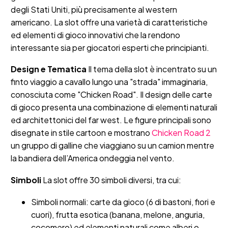
degli Stati Uniti, più precisamente al western
americano. La slot offre una varietà di caratteristiche
ed elementi di gioco innovativi che la rendono
interessante sia per giocatori esperti che principianti.
Design e Tematica
Il tema della slot è incentrato su un
finto viaggio a cavallo lungo una "strada" immaginaria,
conosciuta come "Chicken Road". Il design delle carte
di gioco presenta una combinazione di elementi naturali
ed architettonici del far west. Le figure principali sono
disegnate in stile cartoon e mostrano
Chicken Road 2
un gruppo di galline che viaggiano su un camion mentre
la bandiera dell’America ondeggia nel vento.
Simboli
La slot offre 30 simboli diversi, tra cui:
Simboli normali: carte da gioco (6 di bastoni, fiori e
cuori), frutta esotica (banana, melone, anguria,
cocomero) ed elementi naturali come alberi o