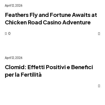
April 12, 2026
Feathers Fly and Fortune Awaits at
Chicken Road Casino Adventure
0
April 12, 2026
Clomid: Effetti Positivi e Benefici
per la Fertilità