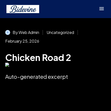
By Web Admin
Uncategorized
February 25, 2026
Chicken Road 2
Auto-generated excerpt