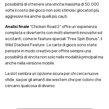
possibilità di ottenere una vincita massima di 50.000
volte il costo del gioco non solo stimola i giocatori più
aggressivi ma anche quelli più cauti.
Analisi finale
"Chicken Road 2" offre un’esperienza
completa e divertente con molti elementi innovativi ed
eccitanti, come le feature speciali "Free Spin Bonus", il
Wild Stacked Feature. Le carte di gioco sono state
pensate in modo creativo per offrire sempre una
possibilità di vincita non solo nelle modalità principali ma
anche nella versione mobile.
La slot sembra un’opzione sicura per chi cerca nuove
sfide, sia per gli amanti dei western che per coloro che
cercano qualcosa di diverso.