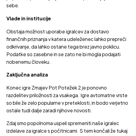
sebe.
Vlade in institucije
Obstaja možnost uporabe igralcev za dostavo
finančnih priznanja v katera udeleženec lahko prepreči
odkrivanje, da lahko ostane tega brez javno poklicu.
Podatke so zasebne in se zato ne bi mogla podajati
nobenemu človeku.
Zaključna analiza
Konec igre Zmajev Pot Potežek 2 je ponovno
razdelitev priložnosti za vsakega. Igre avtomatne vrste
so bile že zelo popularne v preteklosti, in bodo verjetno
ostale tudi dalje zaradi njihove novosti.
Zdaj smo popolnoma uspeli spremeniti naše igralec
izdelave za igralce s počitnicami. S tem končali že tukaj