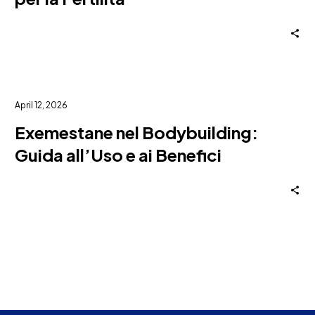
April 12, 2026
Exemestane nel Bodybuilding:
Guida all’Uso e ai Benefici