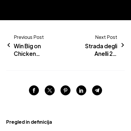
Previous Post
Next Post
Win Big on
Strada degli
Chicken
Anelli 2 –
Road 2 Slots
LAvventura
Casino
dei Frulli di
Machine
Mano
Game
Pregled in definicija