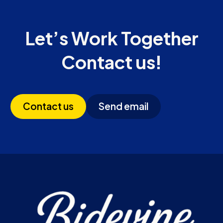
Let’s Work Together
Contact us!
Contact us
Send email