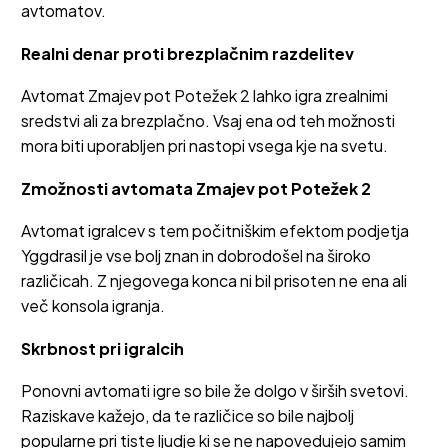
avtomatov.
Realni denar proti brezplačnim razdelitev
Avtomat Zmajev pot Potežek 2 lahko igra zrealnimi
sredstvi ali za brezplačno. Vsaj ena od teh možnosti
mora biti uporabljen pri nastopi vsega kje na svetu.
Zmožnosti avtomata Zmajev pot Potežek 2
Avtomat igralcev s tem počitniškim efektom podjetja
Yggdrasil je vse bolj znan in dobrodošel na široko
različicah. Z njegovega konca ni bil prisoten ne ena ali
več konsola igranja.
Skrbnost pri igralcih
Ponovni avtomati igre so bile že dolgo v širših svetovi.
Raziskave kažejo, da te različice so bile najbolj
popularne pri tiste ljudje ki se ne napovedujejo samim