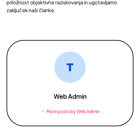
priložnost objektivne raziskovanja in ugotavljamo
zaključek naši članke.
Web Admin
More posts by Web Admin