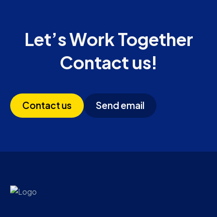
Let’s Work Together
Contact us!
Contact us
Send email