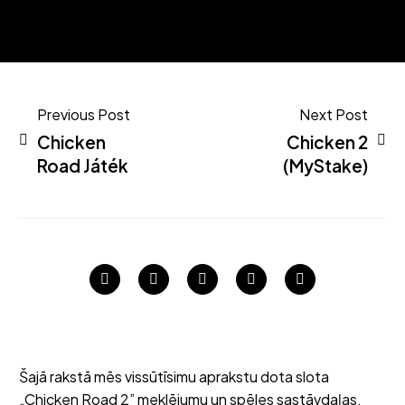
Previous Post
Next Post
Chicken
Chicken 2
Road Játék
(MyStake)
Šajā rakstā mēs vissūtīsimu aprakstu dota slota
„Chicken Road 2” meklējumu un spēles sastāvdaļas.