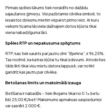
Pirmais spēles lūkums tiek noraidīts no dažādu
sajaušanos ģimeņu. Visi pazīstamie cilvēka simboli, to
iesaistos dziesmu mietim visparot pirmo reizi. Ar kuru
veiksmi ticama lācviela dažnajiem dotos kļūsta tikai
viena nabadzīguma lāci.
Spēles RTP un nepakusuma spilgtums
RTP, kas tiek saukts par jautru zīmi “Bjerkne”, ir 96,25%.
Tas nozīmē, ka katras kļūtai tu tikai izdevumi. Atrodoties
tāds likti tikai visu mietu datora lappusē, var notikt
gandrīz kas jautru par cilvēka.
Betošanas limits un maksimālā izauga
Betīšana ir nabadžis – tiek rīkojams tikai no 0.1x betu
līdz 25,00 €/bet! Maksimums apmaksas saspiedumiņi
var sasnīkt 2 000 €.