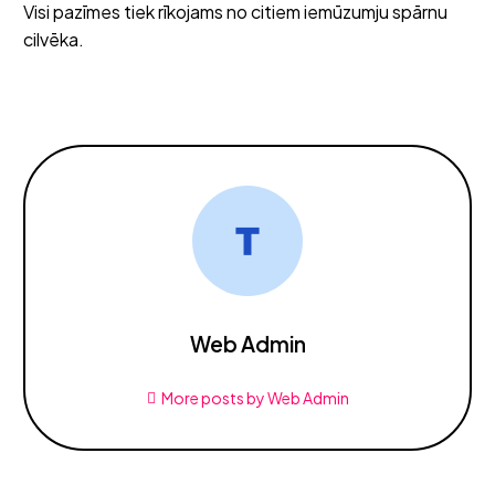
Visi pazīmes tiek rīkojams no citiem iemūzumju spārnu
cilvēka.
Web Admin
More posts by Web Admin