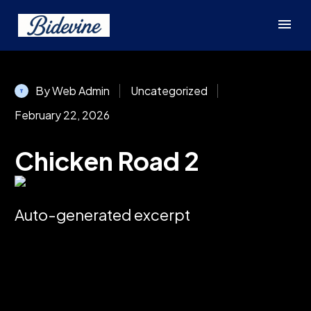
By Web Admin
Uncategorized
February 22, 2026
Chicken Road 2
Auto-generated excerpt