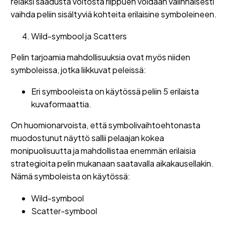
reiaksi saadusta voitosta riippuen voidaan valinnaisesti
vaihda peliin sisältyviä kohteita erilaisine symboleineen.
Wild-symbool ja Scatters
Pelin tarjoamia mahdollisuuksia ovat myös niiden
symboleissa, jotka liikkuvat peleissä:
Eri symbooleista on käytössä peliin 5 erilaista
kuvaformaattia.
On huomionarvoista, että symbolivaihtoehtonasta
muodostunut näyttö sallii pelaajan kokea
monipuolisuutta ja mahdollistaa enemmän erilaisia
strategioita pelin mukanaan saatavalla aikakausellakin.
Nämä symboleista on käytössä:
Wild-symbool
Scatter-symbool