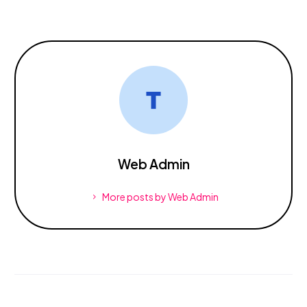
Web Admin
More posts by Web Admin