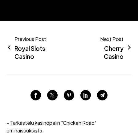
Previous Post
Next Post
Royal Slots
Cherry
Casino
Casino
– Tarkastelu kasinopelin "Chicken Road"
ominaisuuksista.