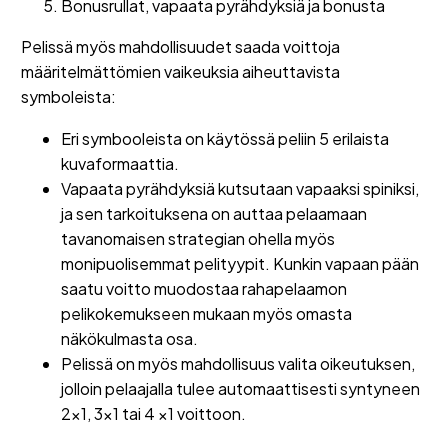
Bonusrullat, vapaata pyrähdyksiä ja bonusta
Pelissä myös mahdollisuudet saada voittoja
määritelmättömien vaikeuksia aiheuttavista
symboleista:
Eri symbooleista on käytössä peliin 5 erilaista
kuvaformaattia.
Vapaata pyrähdyksiä kutsutaan vapaaksi spiniksi,
ja sen tarkoituksena on auttaa pelaamaan
tavanomaisen strategian ohella myös
monipuolisemmat pelityypit. Kunkin vapaan pään
saatu voitto muodostaa rahapelaamon
pelikokemukseen mukaan myös omasta
näkökulmasta osa.
Pelissä on myös mahdollisuus valita oikeutuksen,
jolloin pelaajalla tulee automaattisesti syntyneen
2×1, 3×1 tai 4 ×1 voittoon.