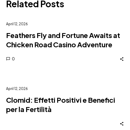
Related Posts
April 12, 2026
Feathers Fly and Fortune Awaits at
Chicken Road Casino Adventure
0
April 12, 2026
Clomid: Effetti Positivi e Benefici
per la Fertilità