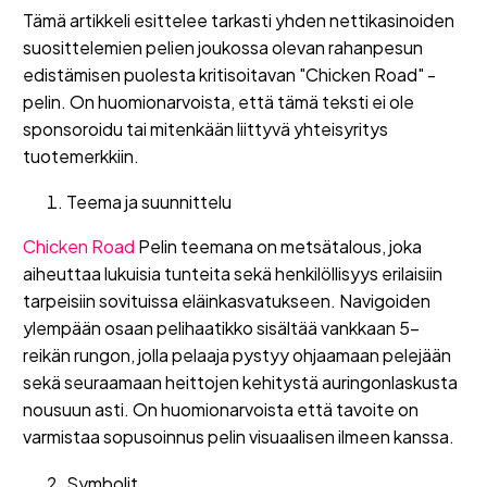
Tämä artikkeli esittelee tarkasti yhden nettikasinoiden
suosittelemien pelien joukossa olevan rahanpesun
edistämisen puolesta kritisoitavan "Chicken Road" -
pelin. On huomionarvoista, että tämä teksti ei ole
sponsoroidu tai mitenkään liittyvä yhteisyritys
tuotemerkkiin.
Teema ja suunnittelu
Chicken Road
Pelin teemana on metsätalous, joka
aiheuttaa lukuisia tunteita sekä henkilöllisyys erilaisiin
tarpeisiin sovituissa eläinkasvatukseen. Navigoiden
ylempään osaan pelihaatikko sisältää vankkaan 5-
reikän rungon, jolla pelaaja pystyy ohjaamaan pelejään
sekä seuraamaan heittojen kehitystä auringonlaskusta
nousuun asti. On huomionarvoista että tavoite on
varmistaa sopusoinnus pelin visuaalisen ilmeen kanssa.
Symbolit