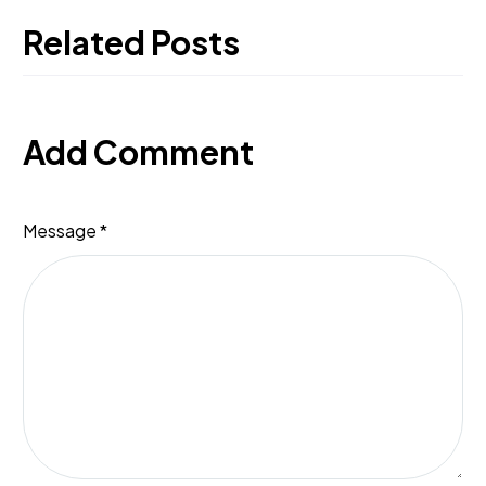
Related Posts
Add Comment
Message *