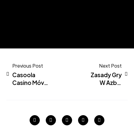
Previous Post
Next Post
Casoola
Zasady Gry
Casino Móvil
W Azbie
Revoluciona
Czyń Kasa
Tu Aventura
de Juego
Portátil