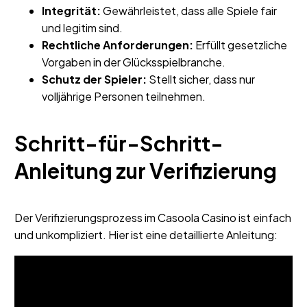
Integrität:
Gewährleistet, dass alle Spiele fair
und legitim sind.
Rechtliche Anforderungen:
Erfüllt gesetzliche
Vorgaben in der Glücksspielbranche.
Schutz der Spieler:
Stellt sicher, dass nur
volljährige Personen teilnehmen.
Schritt-für-Schritt-
Anleitung zur Verifizierung
Der Verifizierungsprozess im Casoola Casino ist einfach
und unkompliziert. Hier ist eine detaillierte Anleitung: