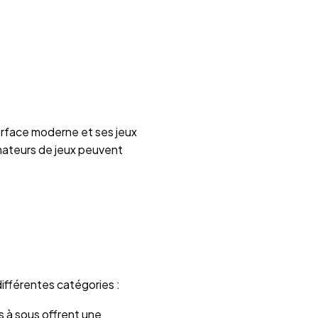
terface moderne et ses jeux
amateurs de jeux peuvent
différentes catégories :
 à sous offrent une