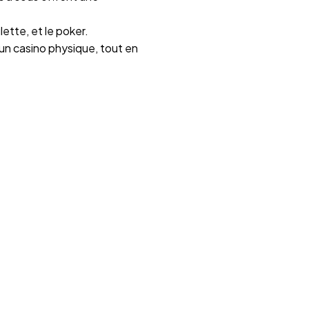
lette, et le poker.
’un casino physique, tout en