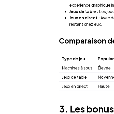
expérience graphique i
Jeux de table :
Les joue
Jeux en direct :
Avec de
restant chez eux.
Comparaison de
Type de jeu
Popular
Machines à sous
Élevée
Jeux de table
Moyenn
Jeux en direct
Haute
3. Les bonus