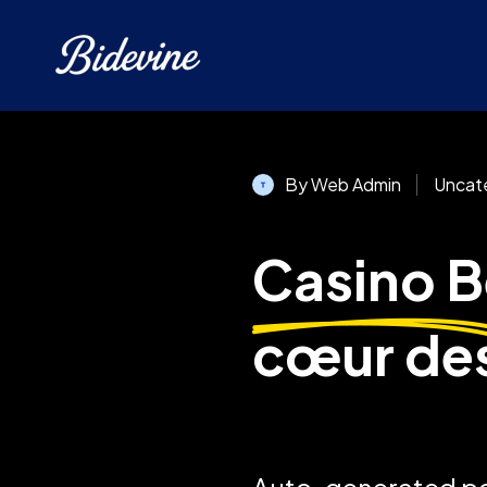
By Web Admin
Uncat
Casino Be
cœur des