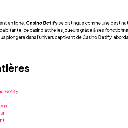
ent en ligne,
Casino Betify
se distingue comme une destinat
alpitante, ce casino attire les joueurs grâce à ses fonctionna
us plongera dans l’univers captivant de Casino Betify, aborda
tières
no Betify
ions
eur
nt