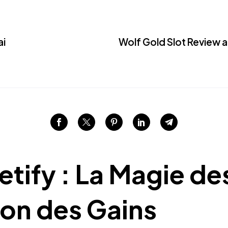
ai
Wolf Gold Slot Review 
tify : La Magie des
ion des Gains