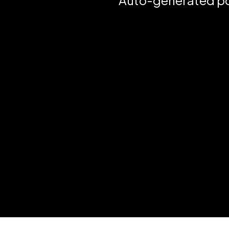
Auto-generated p