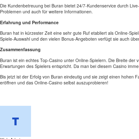
Die Kundenbetreuung bei Buran bietet 24/7-Kundenservice durch Live-C
Problemen und auch für weitere Informationen.
Erfahrung und Performance
Buran hat in kürzester Zeit eine sehr gute Ruf etabliert als Online-Spie
Spiele-Auswahl und den vielen Bonus-Angeboten verfügt sie auch über e
Zusammenfassung
Buran ist ein echtes Top-Casino unter Online-Spielern. Die Breite der
Erwartungen des Spielers entspricht. Da man bei diesem Casino immer 
Bis jetzt ist der Erfolg von Buran eindeutig und sie zeigt einen hohe
eröffnen und das Online-Casino selbst auszuprobieren!