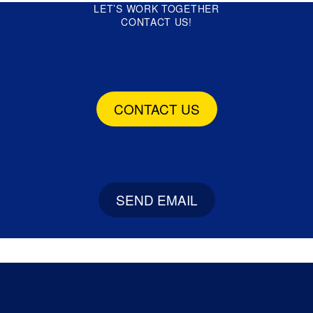
LET’S WORK TOGETHER
CONTACT US!
CONTACT US
SEND EMAIL