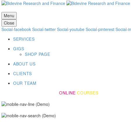
Menu
Close
Social-facebook
Social-twitter
Social-youtube
Social-pinterest
Social-i
SERVICES
GIGS
SHOP PAGE
ABOUT US
CLIENTS
OUR TEAM
ENGAGING & ACCESSIBLE
ONLINE
COURSES
FOR ALL