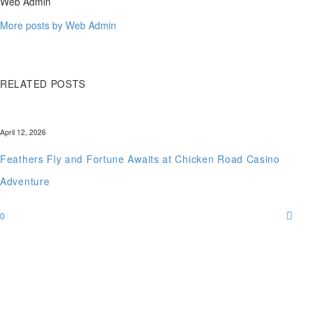
Web Admin
More posts by Web Admin
RELATED POSTS
April 12, 2026
Feathers Fly and Fortune Awaits at Chicken Road Casino
Adventure
0