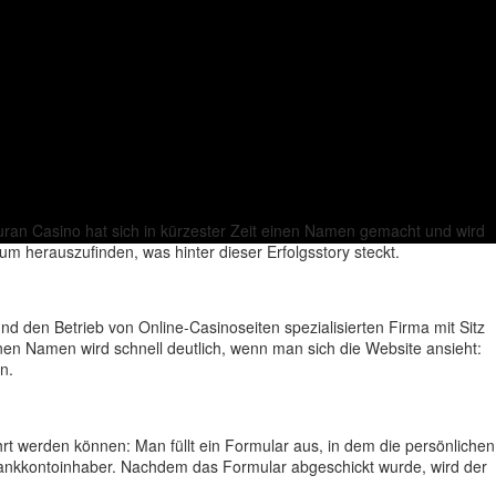
 Buran Casino hat sich in kürzester Zeit einen Namen gemacht und wird
um herauszufinden, was hinter dieser Erfolgsstory steckt.
nd den Betrieb von Online-Casinoseiten spezialisierten Firma mit Sitz
en Namen wird schnell deutlich, wenn man sich die Website ansieht:
n.
hrt werden können: Man füllt ein Formular aus, in dem die persönlichen
kkontoinhaber. Nachdem das Formular abgeschickt wurde, wird der