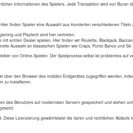
lichen Informationen des Spielers. Jede Transaktion wird von Buran übe
Hier finden Spieler eine Auswahl aus Hunderten verschiedenen Titeln z
gaming und Playtech sind hier vertreten.
e mit echten Dealer spielen. Hier finden wir Roulette, Blackjack, Baccar
e breite Auswahl an klassischen Spielen wie Craps, Punto Banco und Sic
ckler von Online-Spielen. Der Spielprozess selbst ist problemlos auf 
rekt über den Browser des mobilen Endgerätes zugegriffen werden, ind
m zu installieren.
aten des Benutzers auf modernsten Servern gespeichert und stehen unt
gesetzt.
. Diese Lizenzierung gewährleistet die fairen und rechtlichen Abläufe 