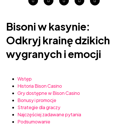
Bisoni w kasynie:
Odkryj krainę dzikich
wygranych i emocji
Wstęp
Historia Bison Casino
Gry dostępne w Bison Casino
Bonusy i promocje
Strategie dla graczy
Najczęściej zadawane pytania
Podsumowanie