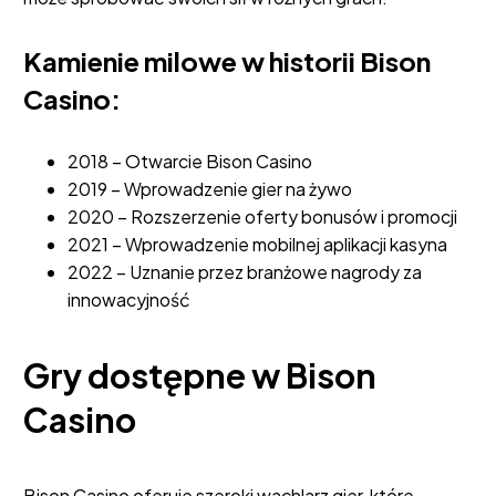
Kamienie milowe w historii Bison
Casino:
2018 – Otwarcie Bison Casino
2019 – Wprowadzenie gier na żywo
2020 – Rozszerzenie oferty bonusów i promocji
2021 – Wprowadzenie mobilnej aplikacji kasyna
2022 – Uznanie przez branżowe nagrody za
innowacyjność
Gry dostępne w Bison
Casino
Bison Casino oferuje szeroki wachlarz gier, które