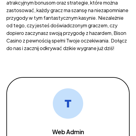
atrakcyjnym bonusom oraz strategie, które można
zastosować, każdy gracz ma szansę na niezapomniane
przygody w tym fantastycznym kasynie. Niezależnie
od tego, czy jesteś doświadczonym graczem, czy
dopiero zaczynasz swoją przygodę z hazardem, Bison
Casino z pewnością spełni Twoje oczekiwania. Dołącz
do nas i zacznij odkrywać dzikie wygrane już dziś!
Web Admin