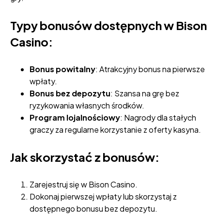
Typy bonusów dostępnych w Bison
Casino:
Bonus powitalny
: Atrakcyjny bonus na pierwsze
wpłaty.
Bonus bez depozytu
: Szansa na grę bez
ryzykowania własnych środków.
Program lojalnościowy
: Nagrody dla stałych
graczy za regularne korzystanie z oferty kasyna.
Jak skorzystać z bonusów:
Zarejestruj się w Bison Casino.
Dokonaj pierwszej wpłaty lub skorzystaj z
dostępnego bonusu bez depozytu.