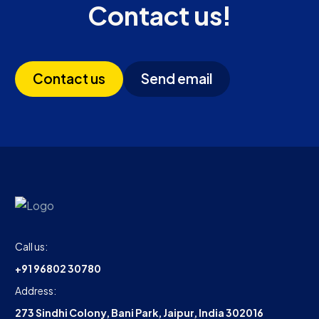
Contact us!
Contact us
Send email
Call us:
+91 96802 30780
Address:
273 Sindhi Colony, Bani Park, Jaipur, India 302016