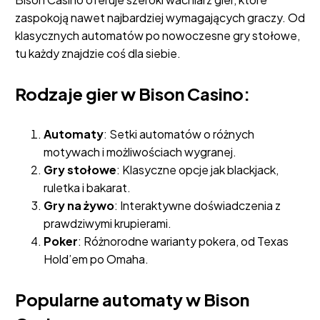
zaspokoją nawet najbardziej wymagających graczy. Od
klasycznych automatów po nowoczesne gry stołowe,
tu każdy znajdzie coś dla siebie.
Rodzaje gier w Bison Casino:
Automaty
: Setki automatów o różnych
motywach i możliwościach wygranej.
Gry stołowe
: Klasyczne opcje jak blackjack,
ruletka i bakarat.
Gry na żywo
: Interaktywne doświadczenia z
prawdziwymi krupierami.
Poker
: Różnorodne warianty pokera, od Texas
Hold’em po Omaha.
Popularne automaty w Bison