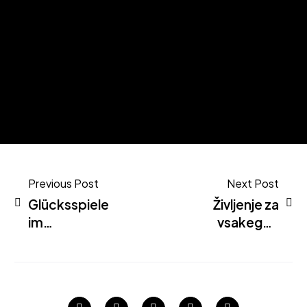
Previous Post
Next Post
Glücksspiele
Življenje za
im
vsakega v
Universum
Neon54
von
Galacticbets