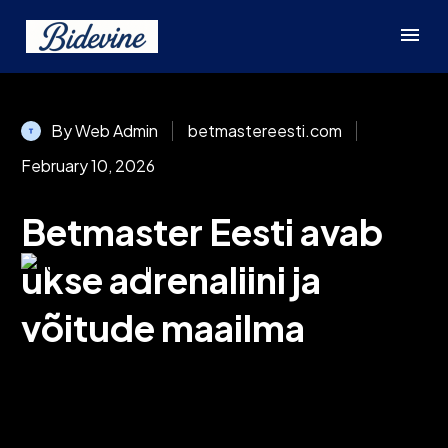
By Web Admin
betmastereesti.com
February 10, 2026
Betmaster Eesti avab
ukse adrenaliini ja
võitude maailma