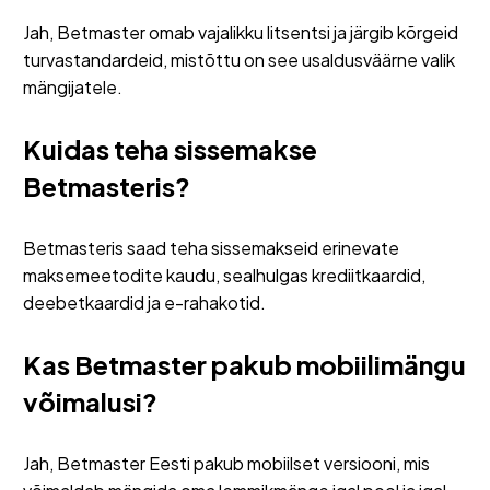
Jah, Betmaster omab vajalikku litsentsi ja järgib kõrgeid
turvastandardeid, mistõttu on see usaldusväärne valik
mängijatele.
Kuidas teha sissemakse
Betmasteris?
Betmasteris saad teha sissemakseid erinevate
maksemeetodite kaudu, sealhulgas krediitkaardid,
deebetkaardid ja e-rahakotid.
Kas Betmaster pakub mobiilimängu
võimalusi?
Jah, Betmaster Eesti pakub mobiilset versiooni, mis