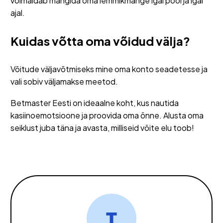
võimaldab mängida oma lemmikmänge igal pool ja igal
ajal.
Kuidas võtta oma võidud välja?
Võitude väljavõtmiseks mine oma konto seadetesse ja
vali sobiv väljamakse meetod.
Betmaster Eesti on ideaalne koht, kus nautida
kasiinoemotsioone ja proovida oma õnne. Alusta oma
seiklust juba täna ja avasta, milliseid võite elu toob!