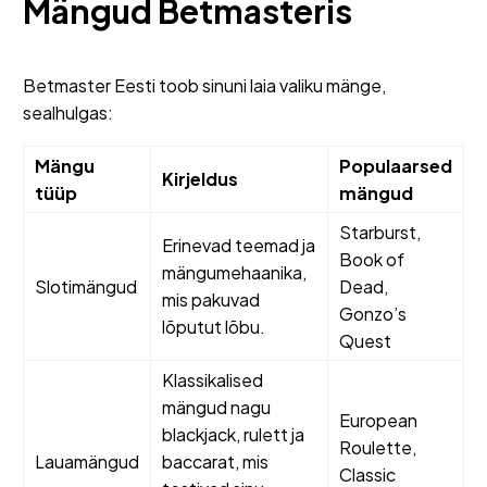
Mängud Betmasteris
Betmaster Eesti toob sinuni laia valiku mänge,
sealhulgas:
Mängu
Populaarsed
Kirjeldus
tüüp
mängud
Starburst,
Erinevad teemad ja
Book of
mängumehaanika,
Slotimängud
Dead,
mis pakuvad
Gonzo’s
lõputut lõbu.
Quest
Klassikalised
mängud nagu
European
blackjack, rulett ja
Roulette,
Lauamängud
baccarat, mis
Classic