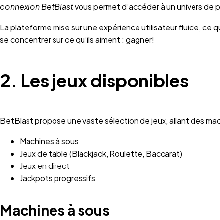
connexion BetBlast
vous permet d’accéder à un univers de pa
La plateforme mise sur une expérience utilisateur fluide, ce q
se concentrer sur ce qu’ils aiment : gagner!
2. Les jeux disponibles
BetBlast propose une vaste sélection de jeux, allant des mac
Machines à sous
Jeux de table (Blackjack, Roulette, Baccarat)
Jeux en direct
Jackpots progressifs
Machines à sous