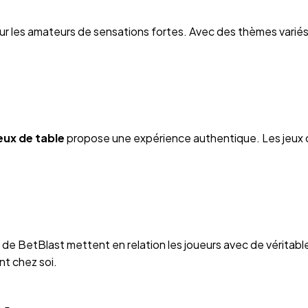
ur les amateurs de sensations fortes. Avec des thèmes variés
eux de table
propose une expérience authentique. Les jeux c
de BetBlast mettent en relation les joueurs avec de véritables
nt chez soi.