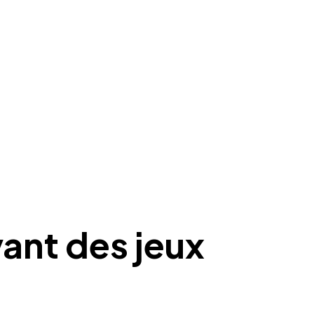
ant des jeux