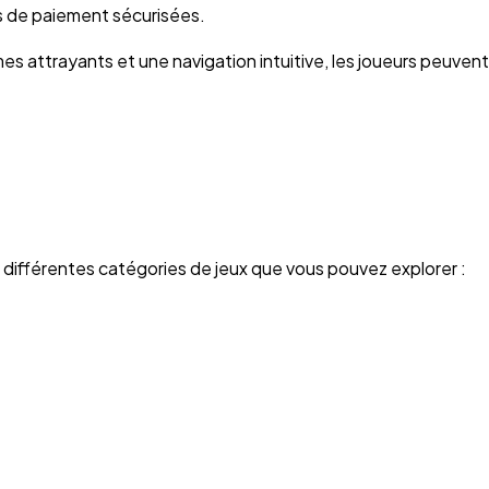
es de paiement sécurisées.
mes attrayants et une navigation intuitive, les joueurs peuvent
s différentes catégories de jeux que vous pouvez explorer :