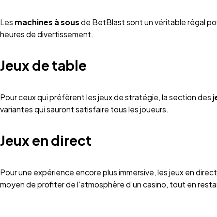
Les
machines à sous
de BetBlast sont un véritable régal po
heures de divertissement.
Jeux de table
Pour ceux qui préfèrent les jeux de stratégie, la section des
j
variantes qui sauront satisfaire tous les joueurs.
Jeux en direct
Pour une expérience encore plus immersive, les jeux en direct 
moyen de profiter de l’atmosphère d’un casino, tout en resta