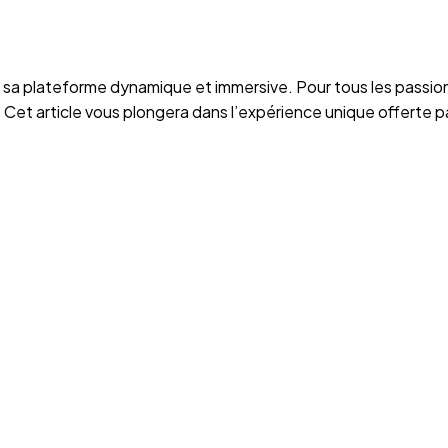
 sa plateforme dynamique et immersive. Pour tous les passion
Cet article vous plongera dans l’expérience unique offerte par