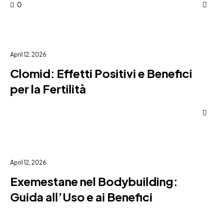
0
April 12, 2026
Clomid: Effetti Positivi e Benefici
per la Fertilità
April 12, 2026
Exemestane nel Bodybuilding:
Guida all’Uso e ai Benefici