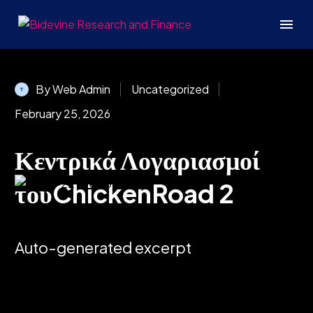
By Web Admin
Uncategorized
February 25, 2026
Κεντρικά Λογαριασμοί
τουChickenRoad 2
Auto-generated excerpt