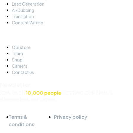
Lead Generation
AI-Dubbing
Translation
Content Writing
About
Our store
Team
Shop
Careers
Contact us
Newsletter
JOIN OVER
10,000 people
GETTING OUR EMAILS
Made with Pride and Caffeine.
Terms &
Privacy policy
conditions