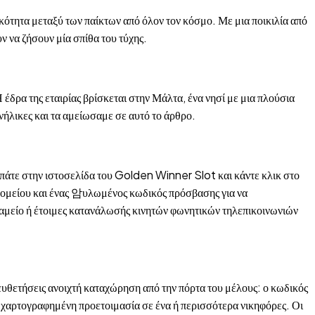
ικότητα μεταξύ των παίκτων από όλον τον κόσμο. Με μια ποικιλία από
ν να ζήσουν μία σπίθα του τύχης.
δρα της εταιρίας βρίσκεται στην Μάλτα, ένα νησί με μια πλούσια
ήλικες και τα αμείωσαμε σε αυτό το άρθρο.
 πάτε στην ιστοσελίδα του Golden Winner Slot και κάντε κλικ στο
δρομείου και ένας 암υλωμένος κωδικός πρόσβασης για να
ταμείο ή έτοιμες κατανάλωσής κινητών φωνητικών τηλεπικοινωνιών
υθετήσεις ανοιχτή καταχώρηση από την πόρτα του μέλους: ο κωδικός
ς χαρτογραφημένη προετοιμασία σε ένα ή περισσότερα νικηφόρες. Οι