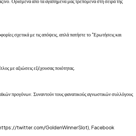
αζίνο. Ορισμένα από τα αγαπημένα μας τρεπόμενα στη σειρά της
ρίες σχετικά με τις απόψεις, απλά πατήστε το "Ερωτήσεις και
λος με αξιώσεις εξέχουσας ποιότητας.
ωμαϊκών προγόνων. Συναντούν τους φανατικούς αγνωστικών συλλόγους
tter (https://twitter.com/GoldenWinnerSlot), Facebook