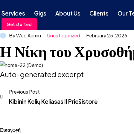
Services
Gigs
About Us
Clients
Our 
Get started
By Web Admin
Uncategorized
February 25, 2026
Η Νίκη του Χρυσοθή
Auto-generated excerpt
Previous Post
Kibinin Kelių Keliasas II Priešistorė
Post
navigation
Εισαγωγή