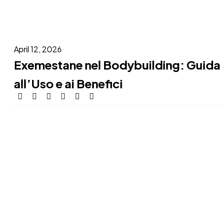
April 12, 2026
Exemestane nel Bodybuilding: Guida
all’Uso e ai Benefici