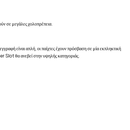
γούν σε μεγάλες χολοπρέπεια.
εγγραφή είναι απλή, οι παίχτες έχουν πρόσβαση σε μία εκπληκτική
er Slot θα ανεβεί στην υψηλής κατηγοριάς.